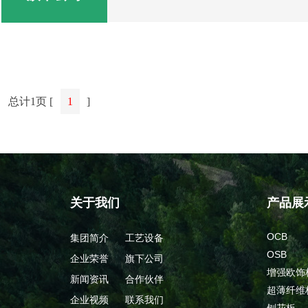
总计1页 [
1
]
关于我们
产品展
OCB
集团简介
工艺设备
OSB
企业荣誉
旗下公司
增强欧饰
新闻资讯
合作伙伴
超薄纤维
企业视频
联系我们