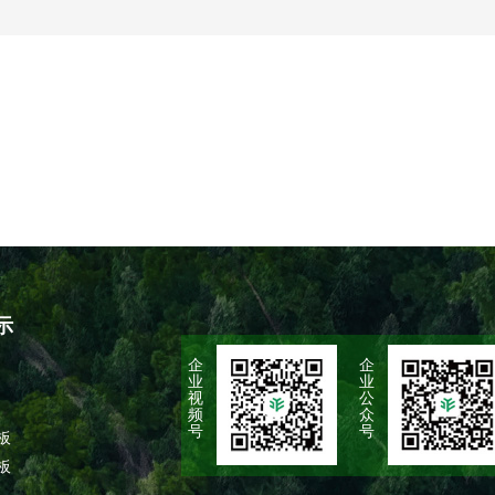
示
企
企
业
业
视
公
频
众
号
号
板
板