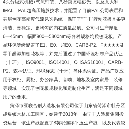
4头分级式机械+气流铺装、八砂架宽幅砂光、以及意大利
IMAL—PAL超高压施胶技术，并配置了目前PAL公司表层和
芯层刨花高精度气流风选系统，保证了“宁丰”牌刨花板具备更
清洁、更稳定、更均匀的内在质量品质。公司可生产厚度
6—45mm、幅面900—5800mm等各种规格均质刨花板。产
品环保等级涵盖了E1、E0、超E0、CARB-P2、F★★★★及
零甲醛添加刨花板等，并先后通过了中国环境标志产品认证
（十环）、ISO9001、ISO14001、OHSAS18001、CARB-
P2、森林认证、环境标志（十环）等体系认证。产品广泛应
用于衣柜、厨柜、办公家具、音响、地板及室内家居、装修
等领域，实现了刨花板规模化和定制化生产，满足不同领域
用户的要求。
菏泽市亚联合创人造板有限公司位于山东省菏泽市牡丹区
胡集镇木材加工园区，始建于2013年，由宁丰人造板集团投
资运营，该生产线配置了8英呎连续平压生产线，以及代表较