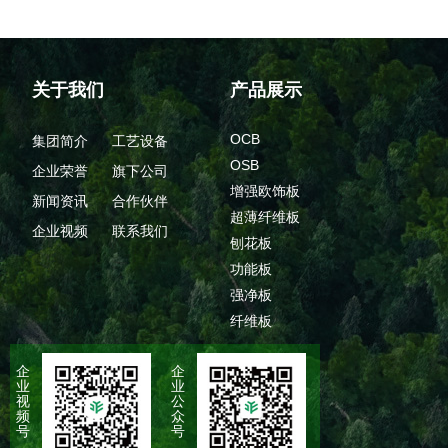
关于我们
产品展示
OCB
集团简介
工艺设备
OSB
企业荣誉
旗下公司
增强欧饰板
新闻资讯
合作伙伴
超薄纤维板
企业视频
联系我们
刨花板
功能板
强净板
纤维板
企
企
业
业
视
公
频
众
号
号