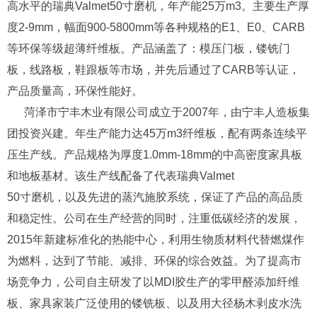
高水平的瑞典Valmet50寸磨机，年产能25万m3。主要生产厚
度2-9mm，幅面900-5800mm等各种规格的E1、E0、CARB
等环保等级超薄纤维板。产品涵盖了：模压门板，镂铣门
板，线路板，鞋跟板等市场，并先后通过了CARB等认证，
产品质量高，环保性能好。
菏泽市宁丰木业有限公司成立于2007年，由宁丰人造板集
团投资兴建。年生产能力达45万m3纤维板，配有两条连续平
压生产线。产品规格为厚度1.0mm-18mm的中高密度家具板
和地板基材。该生产线配备了代表瑞典Valmet
50寸磨机，以及先进的蒸汽施胶系统，保证了产品的高品质
和稳定性。公司在生产经营的同时，注重低碳经济的发展，
2015年新建标准化的热能中心，利用生物质材料代替燃煤作
为燃料，达到了节能、减排、环保的综合效益。为了提高市
场竞争力，公司自主研发了以MDI胶生产的零甲醛添加纤维
板、家具家装广泛使用的镂铣板、以及用大径杨木剥皮水洗