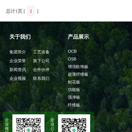
总计1页 [
1
]
关于我们
产品展示
OCB
集团简介
工艺设备
OSB
企业荣誉
旗下公司
增强欧饰板
新闻资讯
合作伙伴
超薄纤维板
企业视频
联系我们
刨花板
功能板
强净板
纤维板
企
企
业
业
视
公