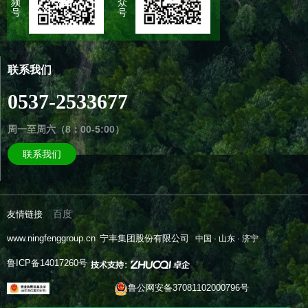
频
众
号
号
联系我们
0537-2533677
周一至周六（8：00-5:00）
联系我们
百度
友情链接
www.ningfenggroup.cn
宁丰集团股份有限公司
中国 · 山东 · 济宁
鲁ICP备14017260号
鲁公网安备37081102000796号